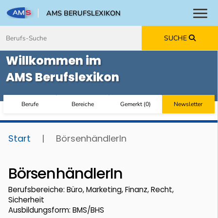
AMS BERUFSLEXIKON
Toggl
Zum Inhalt springen
Zum Navmenü springen
Zur Suche springen
Zur Footer springen
SUCHE
Willkommen im
AMS Berufslexikon
Berufe
Bereiche
Gemerkt
(
0
)
Newsletter
Start
|
BörsenhändlerIn
BörsenhändlerIn
Berufsbereiche: Büro, Marketing, Finanz, Recht,
Sicherheit
Ausbildungsform: BMS/BHS