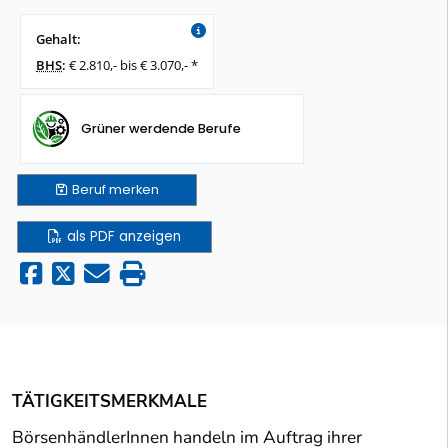
Gehalt:
BHS
:
€ 2.810,- bis € 3.070,- *
Grüner werdende Berufe
Beruf
merken
als PDF anzeigen
TÄTIGKEITSMERKMALE
BörsenhändlerInnen handeln im Auftrag ihrer