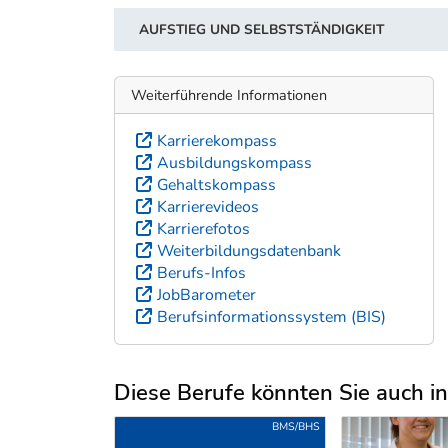
AUFSTIEG UND SELBSTSTÄNDIGKEIT
Weiterführende Informationen
Karrierekompass
Ausbildungskompass
Gehaltskompass
Karrierevideos
Karrierefotos
Weiterbildungsdatenbank
Berufs-Infos
JobBarometer
Berufsinformationssystem (BIS)
Diese Berufe könnten Sie auch int
Uber weitere Berufsvorschläge
BMS/BHS
BMS/BHS