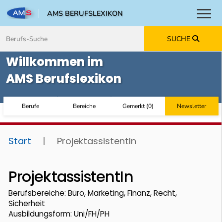
AMS BERUFSLEXIKON
Toggl
Zum Inhalt springen
Zum Navmenü springen
Zur Suche springen
Zur Footer springen
SUCHE
Willkommen im
AMS Berufslexikon
Berufe
Bereiche
Gemerkt
(
0
)
Newsletter
Start
|
ProjektassistentIn
ProjektassistentIn
Berufsbereiche: Büro, Marketing, Finanz, Recht,
Sicherheit
Ausbildungsform: Uni/FH/PH