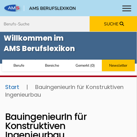
AMS BERUFSLEXIKON
Toggl
Zum Inhalt springen
Zum Navmenü springen
Zur Suche springen
Zur Footer springen
SUCHE
Willkommen im
AMS Berufslexikon
Berufe
Bereiche
Gemerkt
(
0
)
Newsletter
Start
|
BauingenieurIn für Konstruktiven
Ingenieurbau
BauingenieurIn für
Konstruktiven
Ingenieurbau