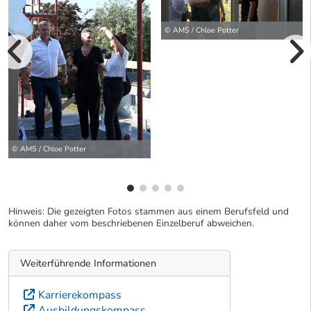
© AMS / Chloe Potter
vorherige Bilde
wei
© AMS / Chloe Potter
Hinweis: Die gezeigten Fotos stammen aus einem Berufsfeld und
können daher vom beschriebenen Einzelberuf abweichen.
Weiterführende Informationen
Karrierekompass
Ausbildungskompass