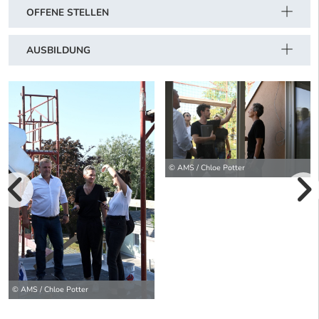
OFFENE STELLEN
AUSBILDUNG
© AMS / Chloe Potter
vorherige Bilde
wei
© AMS / Chloe Potter