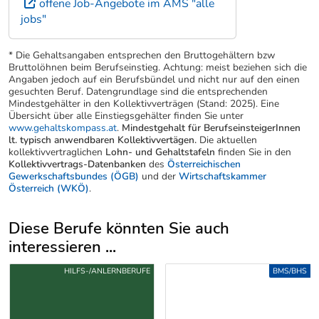
offene Job-Angebote im AMS "alle
jobs"
* Die Gehaltsangaben entsprechen den Bruttogehältern bzw
Bruttolöhnen beim Berufseinstieg. Achtung: meist beziehen sich die
Angaben jedoch auf ein Berufsbündel und nicht nur auf den einen
gesuchten Beruf. Datengrundlage sind die entsprechenden
Mindestgehälter in den Kollektivverträgen (Stand: 2025). Eine
Übersicht über alle Einstiegsgehälter finden Sie unter
www.gehaltskompass.at
.
Mindestgehalt für BerufseinsteigerInnen
lt. typisch anwendbaren Kollektivvertägen.
Die aktuellen
kollektivvertraglichen
Lohn- und Gehaltstafeln
finden Sie in den
Kollektivvertrags-Datenbanken
des
Österreichischen
Gewerkschaftsbundes (ÖGB)
und der
Wirtschaftskammer
Österreich (WKÖ)
.
Diese Berufe könnten Sie auch
interessieren ...
Uber weitere Berufsvorschläge
HILFS-/ANLERNBERUFE
BMS/BHS