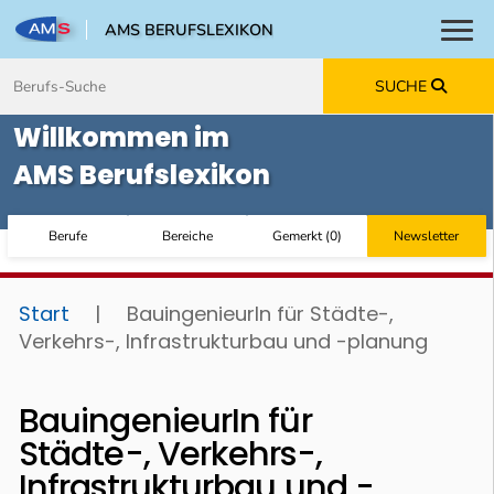
AMS BERUFSLEXIKON
Toggl
Zum Inhalt springen
Zum Navmenü springen
Zur Suche springen
Zur Footer springen
SUCHE
Willkommen im
AMS Berufslexikon
Berufe
Bereiche
Gemerkt
(
0
)
Newsletter
Start
|
BauingenieurIn für Städte-,
Verkehrs-, Infrastrukturbau und -planung
BauingenieurIn für
Städte-, Verkehrs-,
Infrastrukturbau und -