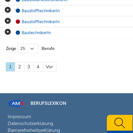
BaustofftechnikerIn
BaustofftechnikerIn
BautechnikerIn
Beruf Liste
Zeige
Berufe
1
2
3
4
Vor
BERUFSLEXIKON
Impressum
Datenschutzerklärung
Barrierefreiheitserklärung