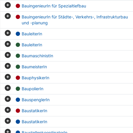
BauingenieurIn für Spezialtiefbau
BauingenieurIn für Städte-, Verkehrs-, Infrastrukturbau
und -planung
BauleiterIn
BauleiterIn
BaumaschinistIn
BaumeisterIn
BauphysikerIn
BaupolierIn
BauspenglerIn
BaustatikerIn
BaustatikerIn
BaustellenkoordinatorIn