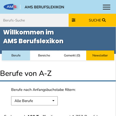
AMS BERUFSLEXIKON
Toggl
Zum Inhalt springen
Zum Navmenü springen
Zur Suche springen
Zur Footer springen
SUCHE
Willkommen im
AMS Berufslexikon
Berufe
Bereiche
Gemerkt
(
0
)
Newsletter
Berufe von A-Z
Berufe nach Anfangsbuchstabe filtern:
Alle Berufe