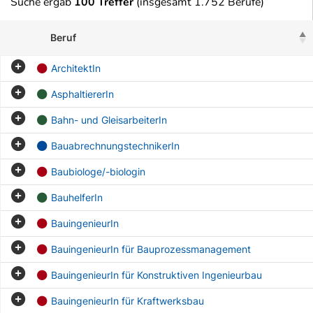
Suche ergab
100 Treffer
(insgesamt 1.752 Berufe)
Beruf
ArchitektIn
AsphaltiererIn
Bahn- und GleisarbeiterIn
BauabrechnungstechnikerIn
Baubiologe/-biologin
BauhelferIn
BauingenieurIn
BauingenieurIn für Bauprozessmanagement
BauingenieurIn für Konstruktiven Ingenieurbau
BauingenieurIn für Kraftwerksbau