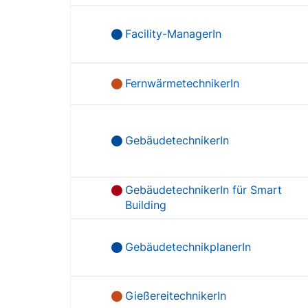
Facility-ManagerIn
FernwärmetechnikerIn
GebäudetechnikerIn
GebäudetechnikerIn für Smart
Building
GebäudetechnikplanerIn
GießereitechnikerIn