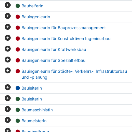
BauhelferIn
BauingenieurIn
BauingenieurIn für Bauprozessmanagement
BauingenieurIn für Konstruktiven Ingenieurbau
BauingenieurIn für Kraftwerksbau
BauingenieurIn für Spezialtiefbau
BauingenieurIn für Städte-, Verkehrs-, Infrastrukturbau
und -planung
BauleiterIn
BauleiterIn
BaumaschinistIn
BaumeisterIn
BauphysikerIn