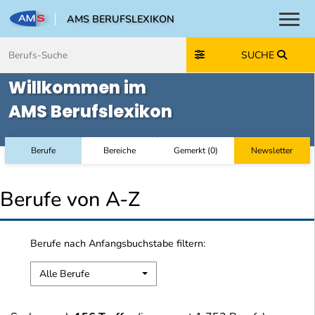
AMS BERUFSLEXIKON
Toggl
Zum Inhalt springen
Zum Navmenü springen
Zur Suche springen
Zur Footer springen
SUCHE
Willkommen im
AMS Berufslexikon
Berufe
Bereiche
Gemerkt
(
0
)
Newsletter
Berufe von A-Z
Berufe nach Anfangsbuchstabe filtern:
Alle Berufe