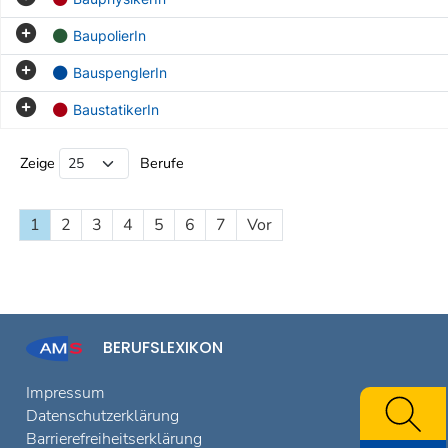
BaupolierIn
BauspenglerIn
BaustatikerIn
Beruf Liste
Zeige
Berufe
1
2
3
4
5
6
7
Vor
BERUFSLEXIKON
Impressum
Datenschutzerklärung
Barrierefreiheitserklärung