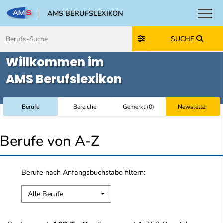
AMS BERUFSLEXIKON
Toggl
Zum Inhalt springen
Zum Navmenü springen
Zur Suche springen
Zur Footer springen
SUCHE
Willkommen im
AMS Berufslexikon
Berufe
Bereiche
Gemerkt
(
0
)
Newsletter
Berufe von A-Z
Berufe nach Anfangsbuchstabe filtern:
Alle Berufe