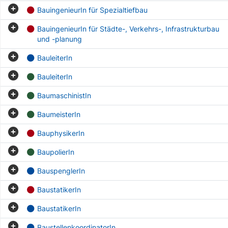
BauingenieurIn für Spezialtiefbau
BauingenieurIn für Städte-, Verkehrs-, Infrastrukturbau
und -planung
BauleiterIn
BauleiterIn
BaumaschinistIn
BaumeisterIn
BauphysikerIn
BaupolierIn
BauspenglerIn
BaustatikerIn
BaustatikerIn
BaustellenkoordinatorIn