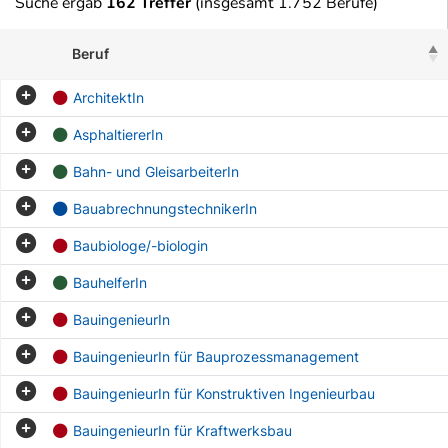
Suche ergab
162 Treffer
(insgesamt 1.752 Berufe)
Beruf
ArchitektIn
AsphaltiererIn
Bahn- und GleisarbeiterIn
BauabrechnungstechnikerIn
Baubiologe/-biologin
BauhelferIn
BauingenieurIn
BauingenieurIn für Bauprozessmanagement
BauingenieurIn für Konstruktiven Ingenieurbau
BauingenieurIn für Kraftwerksbau