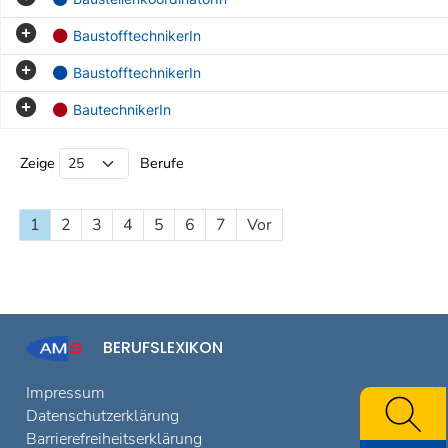
BaustofftechnikerIn
BaustofftechnikerIn
BautechnikerIn
Beruf Liste
Zeige
Berufe
1
2
3
4
5
6
7
Vor
BERUFSLEXIKON
Impressum
Datenschutzerklärung
Barrierefreiheitserklärung