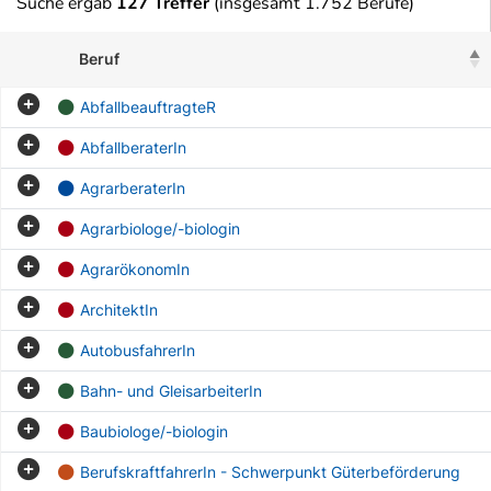
Suche ergab
127 Treffer
(insgesamt 1.752 Berufe)
Beruf
AbfallbeauftragteR
AbfallberaterIn
AgrarberaterIn
Agrarbiologe/-biologin
AgrarökonomIn
ArchitektIn
AutobusfahrerIn
Bahn- und GleisarbeiterIn
Baubiologe/-biologin
BerufskraftfahrerIn - Schwerpunkt Güterbeförderung