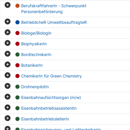
BerufskraftfahrerIn - Schwerpunkt
Personenbeförderung
BetrieblicheR UmweltbeauftragteR
Biologe/Biologin
BiophysikerIn
BordtechnikerIn
BotanikerIn
ChemikerIn für Green Chemistry
DrohnenpilotIn
Eisenbahnaufsichtsorgan (m/w)
EisenbahnbetriebsassistentIn
EisenbahnbetriebsleiterIn
Eisenbahnsicherungs- und LeittechnikerIn