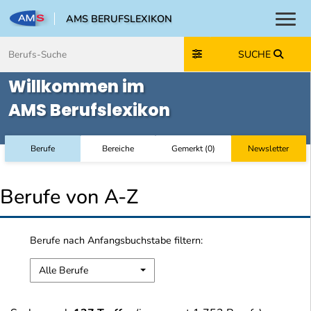
AMS BERUFSLEXIKON
Toggl
Zum Inhalt springen
Zum Navmenü springen
Zur Suche springen
Zur Footer springen
SUCHE
Willkommen im
AMS Berufslexikon
Berufe
Bereiche
Gemerkt
(
0
)
Newsletter
Berufe von A-Z
Berufe nach Anfangsbuchstabe filtern:
Alle Berufe