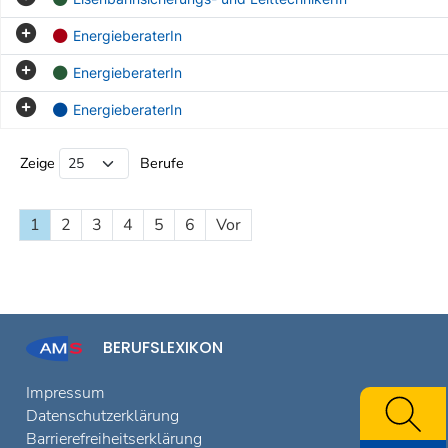
EnergieberaterIn
EnergieberaterIn
EnergieberaterIn
Beruf Liste
Zeige
Berufe
1
2
3
4
5
6
Vor
BERUFSLEXIKON
Impressum
Datenschutzerklärung
Barrierefreiheitserklärung