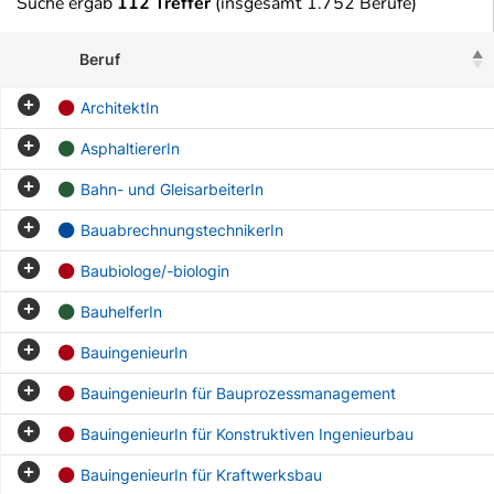
Suche ergab
112 Treffer
(insgesamt 1.752 Berufe)
Beruf
ArchitektIn
AsphaltiererIn
Bahn- und GleisarbeiterIn
BauabrechnungstechnikerIn
Baubiologe/-biologin
BauhelferIn
BauingenieurIn
BauingenieurIn für Bauprozessmanagement
BauingenieurIn für Konstruktiven Ingenieurbau
BauingenieurIn für Kraftwerksbau