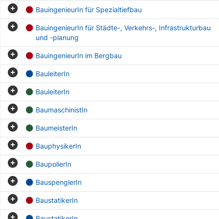
BauingenieurIn für Spezialtiefbau
BauingenieurIn für Städte-, Verkehrs-, Infrastrukturbau
und -planung
BauingenieurIn im Bergbau
BauleiterIn
BauleiterIn
BaumaschinistIn
BaumeisterIn
BauphysikerIn
BaupolierIn
BauspenglerIn
BaustatikerIn
BaustatikerIn