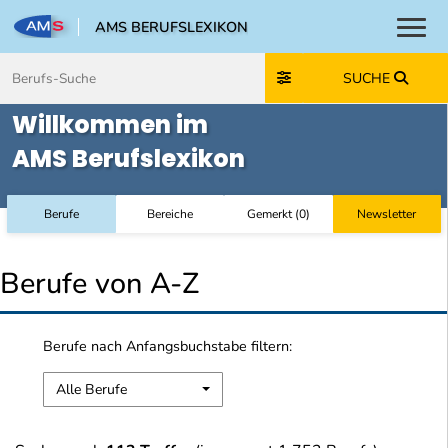
AMS BERUFSLEXIKON
Toggl
Zum Inhalt springen
Zum Navmenü springen
Zur Suche springen
Zur Footer springen
SUCHE
Willkommen im
AMS Berufslexikon
Berufe
Bereiche
Gemerkt
(
0
)
Newsletter
Berufe von A-Z
Berufe nach Anfangsbuchstabe filtern:
Alle Berufe