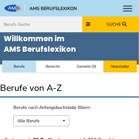
AMS BERUFSLEXIKON
Toggl
Zum Inhalt springen
Zum Navmenü springen
Zur Suche springen
Zur Footer springen
SUCHE
Willkommen im
AMS Berufslexikon
Berufe
Bereiche
Gemerkt
(
0
)
Newsletter
Berufe von A-Z
Berufe nach Anfangsbuchstabe filtern:
Alle Berufe