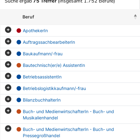
Suche ergab
75 Treffer
(insgesamt 1.752 Berufe)
Beruf
ApothekerIn
AuftragssachbearbeiterIn
Baukaufmann/-frau
Bautechnisch(er/e) AssistentIn
BetriebsassistentIn
Betriebslogistikkaufmann/-frau
BilanzbuchhalterIn
Buch- und MedienwirtschafterIn - Buch- und
Musikalienhandel
Buch- und MedienwirtschafterIn - Buch- und
Pressegroßhandel