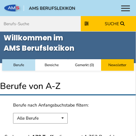
AMS BERUFSLEXIKON
Toggl
Zum Inhalt springen
Zum Navmenü springen
Zur Suche springen
Zur Footer springen
SUCHE
Willkommen im
AMS Berufslexikon
Berufe
Bereiche
Gemerkt
(
0
)
Newsletter
Berufe von A-Z
Berufe nach Anfangsbuchstabe filtern:
Alle Berufe