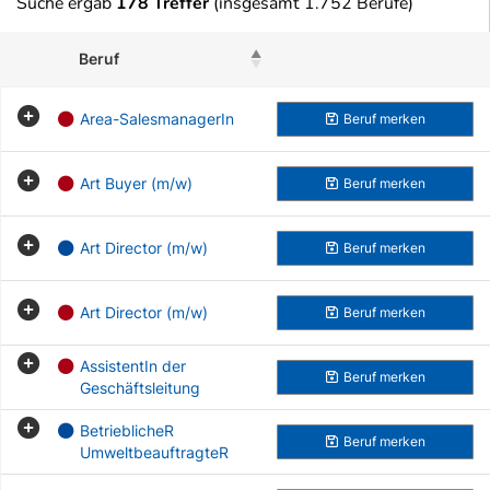
Suche ergab
178 Treffer
(insgesamt 1.752 Berufe)
Beruf
Beruf merken
Area-SalesmanagerIn
Beruf
merken
Art Buyer (m/w)
Beruf
merken
Art Director (m/w)
Beruf
merken
Art Director (m/w)
Beruf
merken
AssistentIn der
Beruf
merken
Geschäftsleitung
BetrieblicheR
Beruf
merken
UmweltbeauftragteR