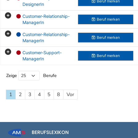
Beruf
merken
DesignerIn
Customer-Relationship-
Beruf
merken
ManagerIn
Customer-Relationship-
Beruf
merken
ManagerIn
Customer-Support-
Beruf
merken
ManagerIn
Beruf Liste
Zeige
Berufe
1
2
3
4
5
8
Vor
BERUFSLEXIKON