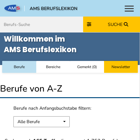
AMS BERUFSLEXIKON
Toggl
Zum Inhalt springen
Zum Navmenü springen
Zur Suche springen
Zur Footer springen
SUCHE
Willkommen im
AMS Berufslexikon
Berufe
Bereiche
Gemerkt
(
0
)
Newsletter
Berufe von A-Z
Berufe nach Anfangsbuchstabe filtern:
Alle Berufe