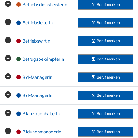
BetriebsdienstleisterIn
Beruf
merken
BetriebsleiterIn
Beruf
merken
BetriebswirtIn
Beruf
merken
BetrugsbekämpferIn
Beruf
merken
Bid-ManagerIn
Beruf
merken
Bid-ManagerIn
Beruf
merken
BilanzbuchhalterIn
Beruf
merken
BildungsmanagerIn
Beruf
merken