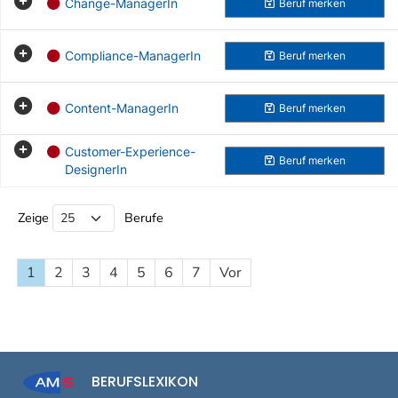
Change-ManagerIn
Beruf
merken
Compliance-ManagerIn
Beruf
merken
Content-ManagerIn
Beruf
merken
Customer-Experience-
Beruf
merken
DesignerIn
Beruf Liste
Zeige
Berufe
1
2
3
4
5
6
7
Vor
BERUFSLEXIKON