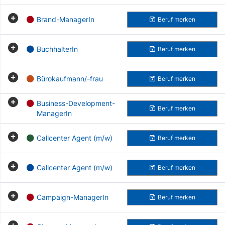
Brand-ManagerIn
Beruf
merken
BuchhalterIn
Beruf
merken
Bürokaufmann/-frau
Beruf
merken
Business-Development-
Beruf
merken
ManagerIn
Callcenter Agent (m/w)
Beruf
merken
Callcenter Agent (m/w)
Beruf
merken
Campaign-ManagerIn
Beruf
merken