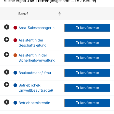
Suche ergab
165 Treffer
(insgesamt 1.752 Berufe)
Beruf
Beruf merken
Area-SalesmanagerIn
Beruf
merken
AssistentIn der
Beruf
merken
Geschäftsleitung
AssistentIn in der
Beruf
merken
Sicherheitsverwaltung
Baukaufmann/-frau
Beruf
merken
BetrieblicheR
Beruf
merken
UmweltbeauftragteR
BetriebsassistentIn
Beruf
merken