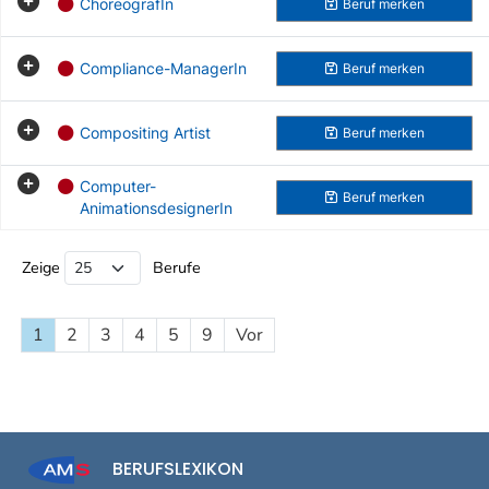
ChoreografIn
Beruf
merken
Compliance-ManagerIn
Beruf
merken
Compositing Artist
Beruf
merken
Computer-
Beruf
merken
AnimationsdesignerIn
Beruf Liste
Zeige
Berufe
1
2
3
4
5
9
Vor
BERUFSLEXIKON