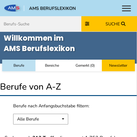
AMS BERUFSLEXIKON
Toggl
Zum Inhalt springen
Zum Navmenü springen
Zur Suche springen
Zur Footer springen
SUCHE
Willkommen im
AMS Berufslexikon
Berufe
Bereiche
Gemerkt
(
0
)
Newsletter
Berufe von A-Z
Berufe nach Anfangsbuchstabe filtern:
Alle Berufe