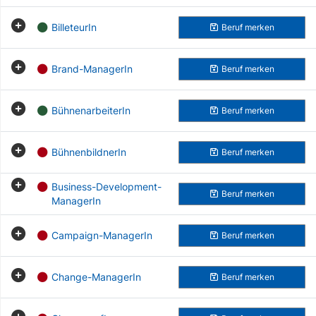
BilleteurIn
Beruf
merken
Brand-ManagerIn
Beruf
merken
BühnenarbeiterIn
Beruf
merken
BühnenbildnerIn
Beruf
merken
Business-Development-
Beruf
merken
ManagerIn
Campaign-ManagerIn
Beruf
merken
Change-ManagerIn
Beruf
merken