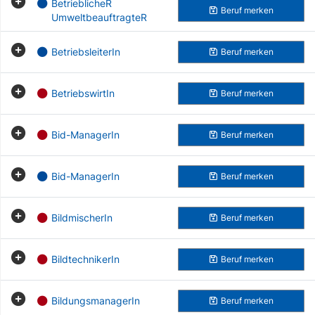
BetrieblicheR
Beruf
merken
UmweltbeauftragteR
BetriebsleiterIn
Beruf
merken
BetriebswirtIn
Beruf
merken
Bid-ManagerIn
Beruf
merken
Bid-ManagerIn
Beruf
merken
BildmischerIn
Beruf
merken
BildtechnikerIn
Beruf
merken
BildungsmanagerIn
Beruf
merken