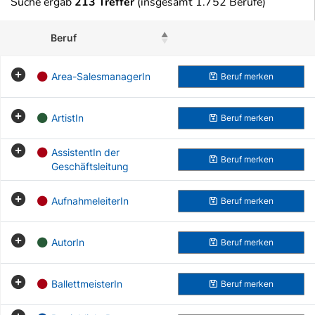
Suche ergab
213 Treffer
(insgesamt 1.752 Berufe)
Beruf
Beruf merken
Area-SalesmanagerIn
Beruf
merken
ArtistIn
Beruf
merken
AssistentIn der
Beruf
merken
Geschäftsleitung
AufnahmeleiterIn
Beruf
merken
AutorIn
Beruf
merken
BallettmeisterIn
Beruf
merken