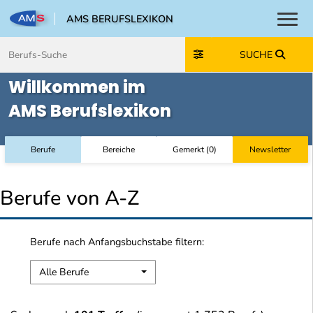
AMS BERUFSLEXIKON
Toggl
Zum Inhalt springen
Zum Navmenü springen
Zur Suche springen
Zur Footer springen
SUCHE
Willkommen im
AMS Berufslexikon
Berufe
Bereiche
Gemerkt
(
0
)
Newsletter
Berufe von A-Z
Berufe nach Anfangsbuchstabe filtern:
Alle Berufe