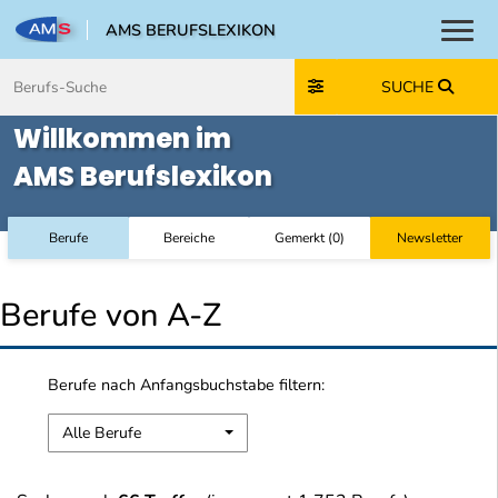
AMS BERUFSLEXIKON
Toggl
Zum Inhalt springen
Zum Navmenü springen
Zur Suche springen
Zur Footer springen
SUCHE
Willkommen im
AMS Berufslexikon
Berufe
Bereiche
Gemerkt
(
0
)
Newsletter
Berufe von A-Z
Berufe nach Anfangsbuchstabe filtern:
Alle Berufe