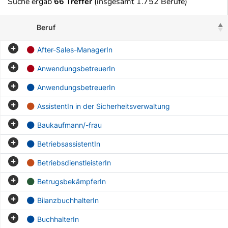
Suche ergab
66 Treffer
(insgesamt 1.752 Berufe)
Beruf
After-Sales-ManagerIn
AnwendungsbetreuerIn
AnwendungsbetreuerIn
AssistentIn in der Sicherheitsverwaltung
Baukaufmann/-frau
BetriebsassistentIn
BetriebsdienstleisterIn
BetrugsbekämpferIn
BilanzbuchhalterIn
BuchhalterIn