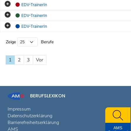
EDV-TrainerIn
EDV-TrainerIn
EDV-TrainerIn
Beruf Liste
Zeige
Berufe
1
2
3
Vor
BERUFSLEXIKON
Impressum
Datenschutzerklärung
Barrierefreiheitserklärung
AMS
AMS