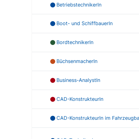
BetriebstechnikerIn
Boot- und SchiffbauerIn
BordtechnikerIn
BüchsenmacherIn
Business-AnalystIn
CAD-KonstrukteurIn
CAD-KonstrukteurIn im Fahrzeugb