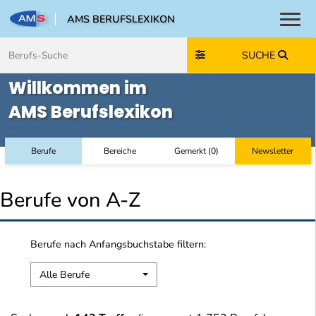
AMS BERUFSLEXIKON
Toggl
Zum Inhalt springen
Zum Navmenü springen
Zur Suche springen
Zur Footer springen
SUCHE
Willkommen im
AMS Berufslexikon
Berufe
Bereiche
Gemerkt
(
0
)
Newsletter
Berufe von A-Z
Berufe nach Anfangsbuchstabe filtern:
Alle Berufe