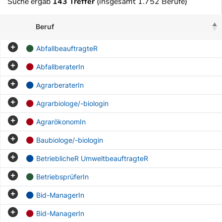
Suche ergab
143 Treffer
(insgesamt 1.752 Berufe)
Beruf
AbfallbeauftragteR
AbfallberaterIn
AgrarberaterIn
Agrarbiologe/-biologin
AgrarökonomIn
Baubiologe/-biologin
BetrieblicheR UmweltbeauftragteR
BetriebsprüferIn
Bid-ManagerIn
Bid-ManagerIn