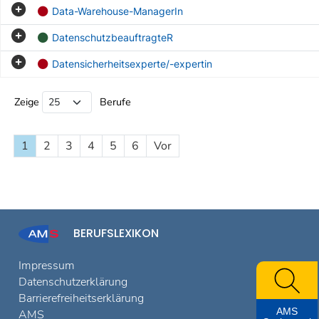
Data-Warehouse-ManagerIn
DatenschutzbeauftragteR
Datensicherheitsexperte/-expertin
Beruf Liste
Zeige
Berufe
1
2
3
4
5
6
Vor
BERUFSLEXIKON
Impressum
Datenschutzerklärung
Barrierefreiheitserklärung
AMS
AMS