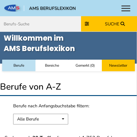
AMS BERUFSLEXIKON
Toggl
Zum Inhalt springen
Zum Navmenü springen
Zur Suche springen
Zur Footer springen
SUCHE
Willkommen im
AMS Berufslexikon
Berufe
Bereiche
Gemerkt
(
0
)
Newsletter
Berufe von A-Z
Berufe nach Anfangsbuchstabe filtern:
Alle Berufe