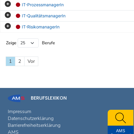
IT-ProzessmanagerIn
IT-QualitätsmanagerIn
IT-RisikomanagerIn
Beruf Liste
Zeige
Berufe
1
2
Vor
BERUFSLEXIKON
Impressum
Datenschutzerklärung
Barrierefreiheitserklärung
AMS
AMS