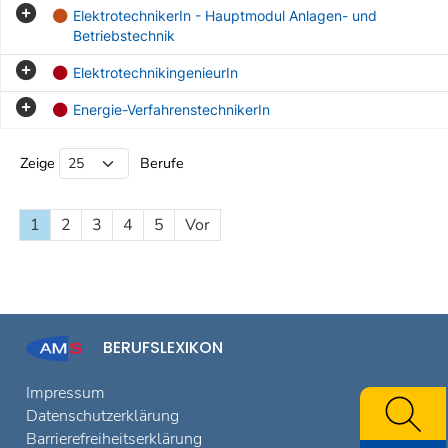
ElektrotechnikerIn - Hauptmodul Anlagen- und
Betriebstechnik
ElektrotechnikingenieurIn
Energie-VerfahrenstechnikerIn
Beruf Liste
Zeige
Berufe
1
2
3
4
5
Vor
BERUFSLEXIKON
Impressum
Datenschutzerklärung
Barrierefreiheitserklärung