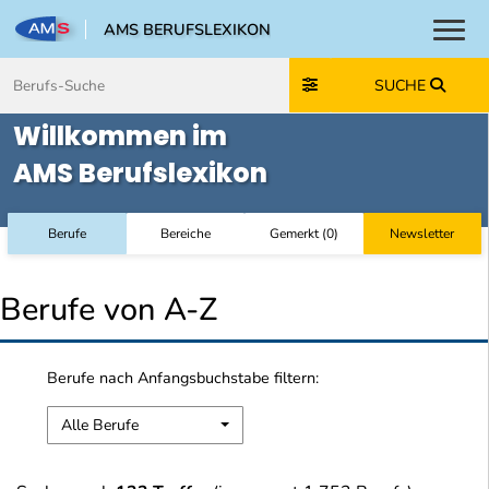
AMS BERUFSLEXIKON
Toggl
Zum Inhalt springen
Zum Navmenü springen
Zur Suche springen
Zur Footer springen
SUCHE
Willkommen im
AMS Berufslexikon
Berufe
Bereiche
Gemerkt
(
0
)
Newsletter
Berufe von A-Z
Berufe nach Anfangsbuchstabe filtern:
Alle Berufe