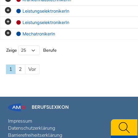
LeistungselektronikerIn
LeistungselektronikerIn
MechatronikerIn
Beruf Liste
Zeige
Berufe
1
2
Vor
BERUFSLEXIKON
Impressum
Datenschutzerklärung
Barrierefreiheitserklärung