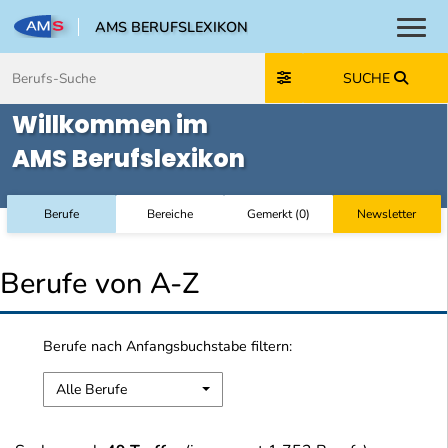
AMS BERUFSLEXIKON
Toggl
Zum Inhalt springen
Zum Navmenü springen
Zur Suche springen
Zur Footer springen
SUCHE
Willkommen im
AMS Berufslexikon
Berufe
Bereiche
Gemerkt
(
0
)
Newsletter
Berufe von A-Z
Berufe nach Anfangsbuchstabe filtern:
Alle Berufe