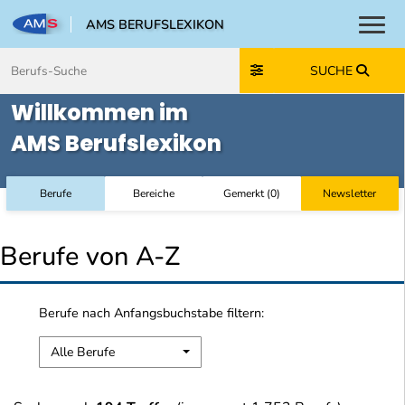
AMS BERUFSLEXIKON
Toggl
Zum Inhalt springen
Zum Navmenü springen
Zur Suche springen
Zur Footer springen
SUCHE
Willkommen im
AMS Berufslexikon
Berufe
Bereiche
Gemerkt
(
0
)
Newsletter
Berufe von A-Z
Berufe nach Anfangsbuchstabe filtern:
Alle Berufe