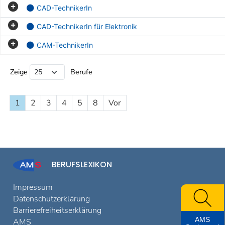
CAD-TechnikerIn
CAD-TechnikerIn für Elektronik
CAM-TechnikerIn
Beruf Liste
Zeige
Berufe
1
2
3
4
5
8
Vor
BERUFSLEXIKON
Impressum
Datenschutzerklärung
Barrierefreiheitserklärung
AMS
AMS