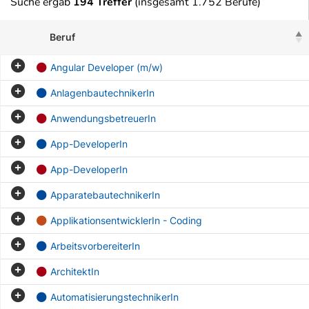
Suche ergab
194 Treffer
(insgesamt 1.752 Berufe)
Beruf
Angular Developer (m/w)
AnlagenbautechnikerIn
AnwendungsbetreuerIn
App-DeveloperIn
App-DeveloperIn
ApparatebautechnikerIn
ApplikationsentwicklerIn - Coding
ArbeitsvorbereiterIn
ArchitektIn
AutomatisierungstechnikerIn