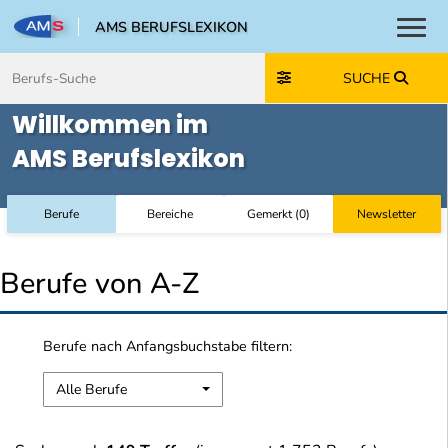
AMS BERUFSLEXIKON
Toggl
Zum Inhalt springen
Zum Navmenü springen
Zur Suche springen
Zur Footer springen
SUCHE
Willkommen im
AMS Berufslexikon
Berufe
Bereiche
Gemerkt
(
0
)
Newsletter
Berufe von A-Z
Berufe nach Anfangsbuchstabe filtern:
Alle Berufe