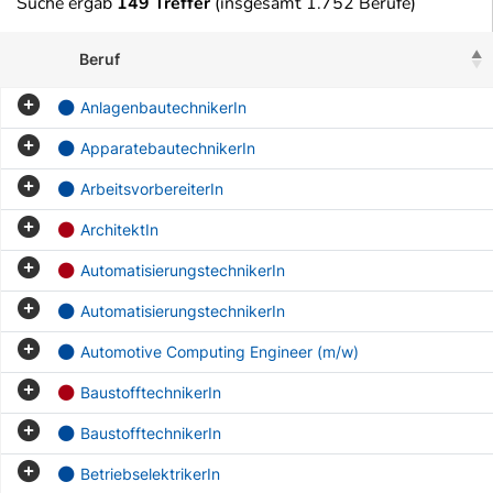
Suche ergab
149 Treffer
(insgesamt 1.752 Berufe)
Beruf
AnlagenbautechnikerIn
ApparatebautechnikerIn
ArbeitsvorbereiterIn
ArchitektIn
AutomatisierungstechnikerIn
AutomatisierungstechnikerIn
Automotive Computing Engineer (m/w)
BaustofftechnikerIn
BaustofftechnikerIn
BetriebselektrikerIn