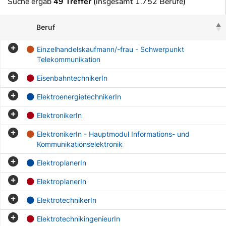
Suche ergab
49 Treffer
(insgesamt 1.752 Berufe)
Beruf
Einzelhandelskaufmann/-frau - Schwerpunkt
Telekommunikation
EisenbahntechnikerIn
ElektroenergietechnikerIn
ElektronikerIn
ElektronikerIn - Hauptmodul Informations- und
Kommunikationselektronik
ElektroplanerIn
ElektroplanerIn
ElektrotechnikerIn
ElektrotechnikingenieurIn