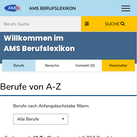
AMS BERUFSLEXIKON
Toggl
Zum Inhalt springen
Zum Navmenü springen
Zur Suche springen
Zur Footer springen
SUCHE
Willkommen im
AMS Berufslexikon
Berufe
Bereiche
Gemerkt
(
0
)
Newsletter
Berufe von A-Z
Berufe nach Anfangsbuchstabe filtern:
Alle Berufe