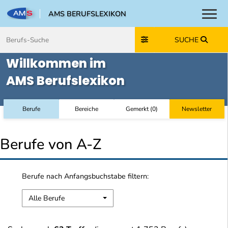
AMS BERUFSLEXIKON
Toggl
Zum Inhalt springen
Zum Navmenü springen
Zur Suche springen
Zur Footer springen
SUCHE
Willkommen im
AMS Berufslexikon
Berufe
Bereiche
Gemerkt
(
0
)
Newsletter
Berufe von A-Z
Berufe nach Anfangsbuchstabe filtern:
Alle Berufe