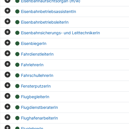
Eisenbahnaufsichtsorgan (m/w)
EisenbahnbetriebsassistentIn
EisenbahnbetriebsleiterIn
Eisenbahnsicherungs- und LeittechnikerIn
EisenbiegerIn
FahrdienstleiterIn
FahrlehrerIn
FahrschullehrerIn
FensterputzerIn
FlugbegleiterIn
FlugdienstberaterIn
FlughafenarbeiterIn
FluglehrerIn