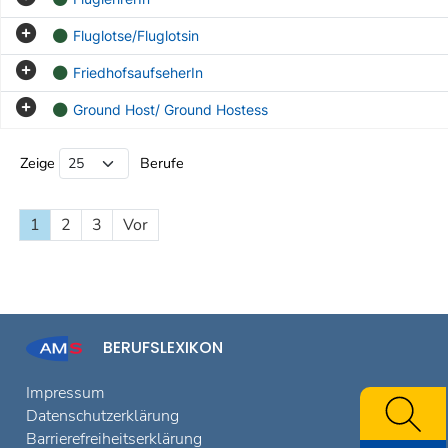
Fluglotse/Fluglotsin
FriedhofsaufseherIn
Ground Host/ Ground Hostess
Beruf Liste
Zeige
Berufe
1
2
3
Vor
BERUFSLEXIKON
Impressum
Datenschutzerklärung
Barrierefreiheitserklärung