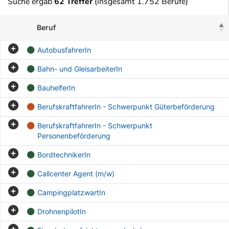
Suche ergab
62 Treffer
(insgesamt 1.752 Berufe)
Beruf
AutobusfahrerIn
Bahn- und GleisarbeiterIn
BauhelferIn
BerufskraftfahrerIn - Schwerpunkt Güterbeförderung
BerufskraftfahrerIn - Schwerpunkt
Personenbeförderung
BordtechnikerIn
Callcenter Agent (m/w)
CampingplatzwartIn
DrohnenpilotIn