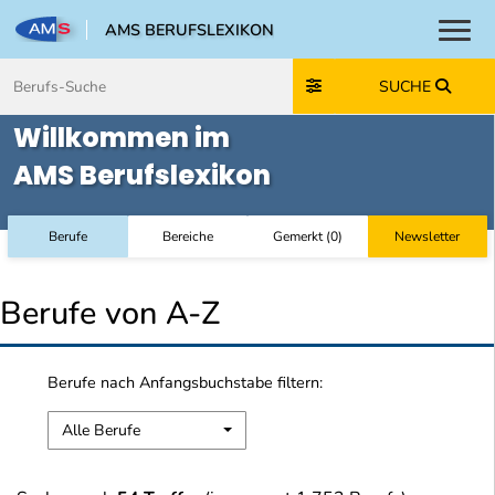
AMS BERUFSLEXIKON
Toggl
Zum Inhalt springen
Zum Navmenü springen
Zur Suche springen
Zur Footer springen
SUCHE
Willkommen im
AMS Berufslexikon
Berufe
Bereiche
Gemerkt
(
0
)
Newsletter
Berufe von A-Z
Berufe nach Anfangsbuchstabe filtern:
Alle Berufe