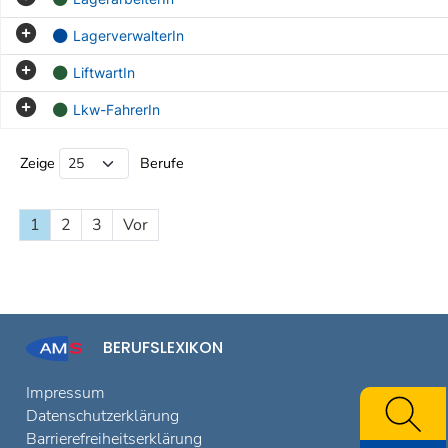
LagerverwalterIn
LiftwartIn
Lkw-FahrerIn
Beruf Liste
Zeige
Berufe
1
2
3
Vor
BERUFSLEXIKON
Impressum
Datenschutzerklärung
Barrierefreiheitserklärung