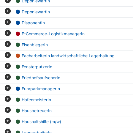
DeponiewartIn
DeponiewartIn
DisponentIn
E-Commerce-LogistikmanagerIn
EisenbiegerIn
FacharbeiterIn landwirtschaftliche Lagerhaltung
FensterputzerIn
FriedhofsaufseherIn
FuhrparkmanagerIn
HafenmeisterIn
HausbetreuerIn
Haushaltshilfe (m/w)
LagerarbeiterIn