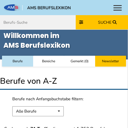
AMS BERUFSLEXIKON
Toggl
Zum Inhalt springen
Zum Navmenü springen
Zur Suche springen
Zur Footer springen
SUCHE
Willkommen im
AMS Berufslexikon
Berufe
Bereiche
Gemerkt
(
0
)
Newsletter
Berufe von A-Z
Berufe nach Anfangsbuchstabe filtern:
Alle Berufe