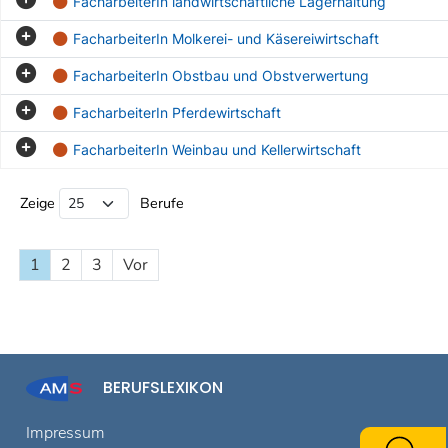
FacharbeiterIn landwirtschaftliche Lagerhaltung
FacharbeiterIn Molkerei- und Käsereiwirtschaft
FacharbeiterIn Obstbau und Obstverwertung
FacharbeiterIn Pferdewirtschaft
FacharbeiterIn Weinbau und Kellerwirtschaft
Beruf Liste
Zeige
Berufe
1
2
3
Vor
BERUFSLEXIKON
Impressum