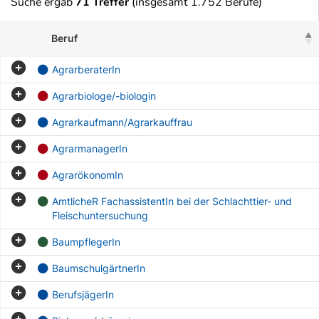
Suche ergab
71 Treffer
(insgesamt 1.752 Berufe)
Beruf
AgrarberaterIn
Agrarbiologe/-biologin
Agrarkaufmann/Agrarkauffrau
AgrarmanagerIn
AgrarökonomIn
AmtlicheR FachassistentIn bei der Schlachttier- und
Fleischuntersuchung
BaumpflegerIn
BaumschulgärtnerIn
BerufsjägerIn