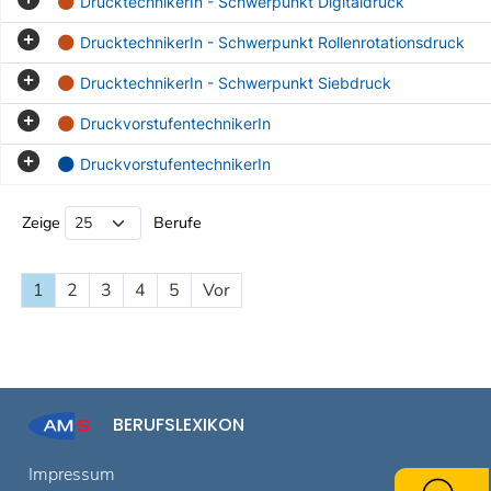
DrucktechnikerIn - Schwerpunkt Digitaldruck
DrucktechnikerIn - Schwerpunkt Rollenrotationsdruck
DrucktechnikerIn - Schwerpunkt Siebdruck
DruckvorstufentechnikerIn
DruckvorstufentechnikerIn
Beruf Liste
Zeige
Berufe
1
2
3
4
5
Vor
BERUFSLEXIKON
Impressum