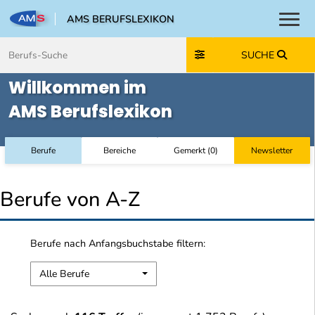
AMS BERUFSLEXIKON
Toggl
Zum Inhalt springen
Zum Navmenü springen
Zur Suche springen
Zur Footer springen
SUCHE
Willkommen im
AMS Berufslexikon
Berufe
Bereiche
Gemerkt
(
0
)
Newsletter
Berufe von A-Z
Berufe nach Anfangsbuchstabe filtern:
Alle Berufe