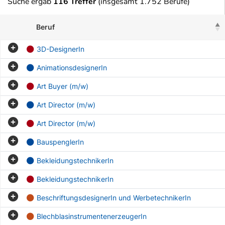
Suche ergab
116 Treffer
(insgesamt 1.752 Berufe)
Beruf
3D-DesignerIn
AnimationsdesignerIn
Art Buyer (m/w)
Art Director (m/w)
Art Director (m/w)
BauspenglerIn
BekleidungstechnikerIn
BekleidungstechnikerIn
BeschriftungsdesignerIn und WerbetechnikerIn
BlechblasinstrumentenerzeugerIn