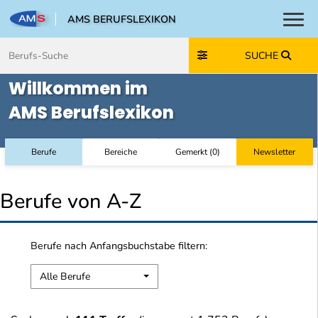
AMS BERUFSLEXIKON
Toggl
Zum Inhalt springen
Zum Navmenü springen
Zur Suche springen
Zur Footer springen
SUCHE
Willkommen im
AMS Berufslexikon
Berufe
Bereiche
Gemerkt
(
0
)
Newsletter
Berufe von A-Z
Berufe nach Anfangsbuchstabe filtern:
Alle Berufe