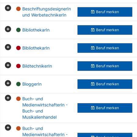
BeschriftungsdesignerIn
Beruf
merken
und WerbetechnikerIn
BibliothekarIn
Beruf
merken
BibliothekarIn
Beruf
merken
BildtechnikerIn
Beruf
merken
BloggerIn
Beruf
merken
Buch- und
MedienwirtschafterIn -
Beruf
merken
Buch- und
Musikalienhandel
Buch- und
MedienwirtschafterIn -