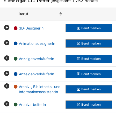
Suche ergab
111 Treffer
(insgesamt 1.752 Berufe)
Beruf
Beruf merken
3D-DesignerIn
Beruf
merken
AnimationsdesignerIn
Beruf
merken
AnzeigenverkäuferIn
Beruf
merken
AnzeigenverkäuferIn
Beruf
merken
Archiv-, Bibliotheks- und
Beruf
merken
InformationsassistentIn
ArchivarbeiterIn
Beruf
merken