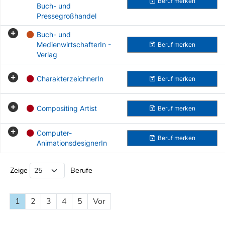
Beruf
merken
Buch- und
Pressegroßhandel
Buch- und
MedienwirtschafterIn -
Beruf
merken
Verlag
CharakterzeichnerIn
Beruf
merken
Compositing Artist
Beruf
merken
Computer-
Beruf
merken
AnimationsdesignerIn
Beruf Liste
Zeige
Berufe
1
2
3
4
5
Vor