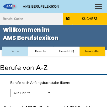
AMS BERUFSLEXIKON
Toggl
Zum Inhalt springen
Zum Navmenü springen
Zur Suche springen
Zur Footer springen
SUCHE
Willkommen im
AMS Berufslexikon
Berufe
Bereiche
Gemerkt
(
0
)
Newsletter
Berufe von A-Z
Berufe nach Anfangsbuchstabe filtern:
Alle Berufe