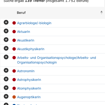
Suche ergab
139 Treffer
(insgesamt 1.752 Berufe)
Beruf
Agrarbiologe/-biologin
AktuarIn
AkustikerIn
AkustikphysikerIn
Arbeits- und Organisationspsychologe/Arbeits- und
Organisationspsychologin
AstronomIn
AstrophysikerIn
AtomphysikerIn
AugenoptikerIn