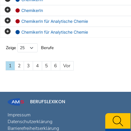
ChemikerIn
ChemikerIn für Analytische Chemie
ChemikerIn für Analytische Chemie
Beruf Liste
Zeige
Berufe
1
2
3
4
5
6
Vor
BERUFSLEXIKON
Impressum
Datenschutzerklärung
Barrierefreiheitserklärung