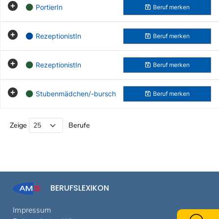
PortierIn
Beruf
merken
RezeptionistIn
Beruf
merken
RezeptionistIn
Beruf
merken
Stubenmädchen/-bursch
Beruf
merken
Beruf Liste
Zeige
Berufe
BERUFSLEXIKON
Impressum