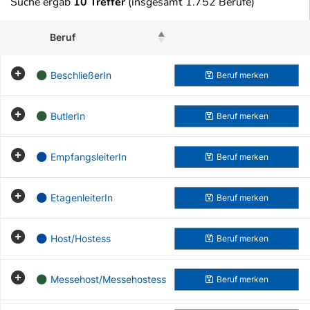
Suche ergab
10 Treffer
(insgesamt 1.752 Berufe)
Beruf
Beruf merken
BeschließerIn
Beruf
merken
ButlerIn
Beruf
merken
EmpfangsleiterIn
Beruf
merken
EtagenleiterIn
Beruf
merken
Host/Hostess
Beruf
merken
Messehost/Messehostess
Beruf
merken