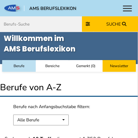
AMS BERUFSLEXIKON
Toggl
Zum Inhalt springen
Zum Navmenü springen
Zur Suche springen
Zur Footer springen
SUCHE
Willkommen im
AMS Berufslexikon
Berufe
Bereiche
Gemerkt
(
0
)
Newsletter
Berufe von A-Z
Berufe nach Anfangsbuchstabe filtern:
Alle Berufe