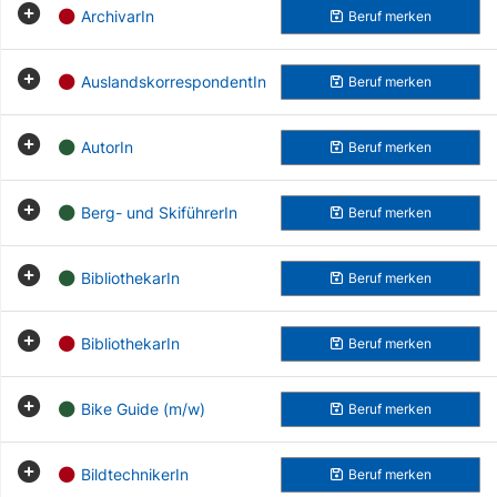
ArchivarIn
Beruf
merken
AuslandskorrespondentIn
Beruf
merken
AutorIn
Beruf
merken
Berg- und SkiführerIn
Beruf
merken
BibliothekarIn
Beruf
merken
BibliothekarIn
Beruf
merken
Bike Guide (m/w)
Beruf
merken
BildtechnikerIn
Beruf
merken