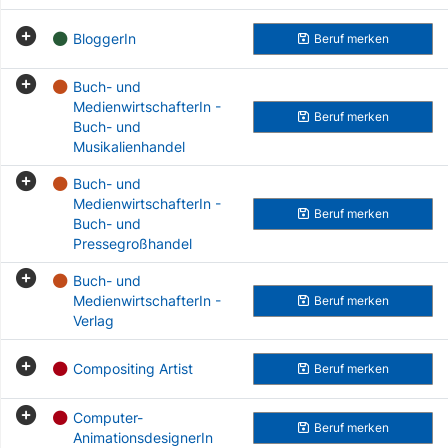
BloggerIn
Beruf
merken
Buch- und
MedienwirtschafterIn -
Beruf
merken
Buch- und
Musikalienhandel
Buch- und
MedienwirtschafterIn -
Beruf
merken
Buch- und
Pressegroßhandel
Buch- und
MedienwirtschafterIn -
Beruf
merken
Verlag
Compositing Artist
Beruf
merken
Computer-
Beruf
merken
AnimationsdesignerIn