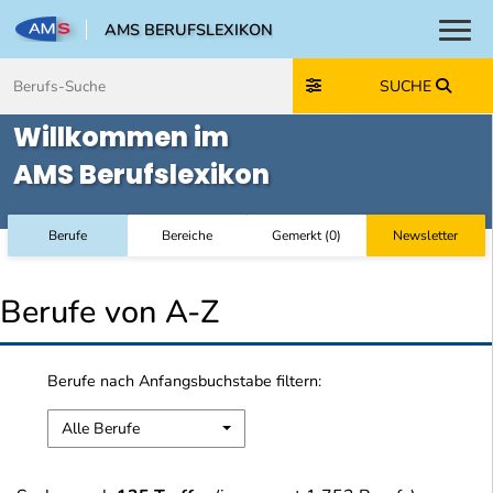
AMS BERUFSLEXIKON
Toggl
Zum Inhalt springen
Zum Navmenü springen
Zur Suche springen
Zur Footer springen
SUCHE
Willkommen im
AMS Berufslexikon
Berufe
Bereiche
Gemerkt
(
0
)
Newsletter
Berufe von A-Z
Berufe nach Anfangsbuchstabe filtern:
Alle Berufe