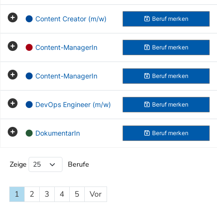
Content Creator (m/w)
Beruf
merken
Content-ManagerIn
Beruf
merken
Content-ManagerIn
Beruf
merken
DevOps Engineer (m/w)
Beruf
merken
DokumentarIn
Beruf
merken
Beruf Liste
Zeige
Berufe
1
2
3
4
5
Vor