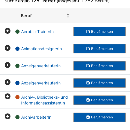
Suche ergab
125 Treffer
(insgesamt 1.752 Berufe)
Beruf
Beruf merken
Aerobic-TrainerIn
Beruf
merken
AnimationsdesignerIn
Beruf
merken
AnzeigenverkäuferIn
Beruf
merken
AnzeigenverkäuferIn
Beruf
merken
Archiv-, Bibliotheks- und
Beruf
merken
InformationsassistentIn
ArchivarbeiterIn
Beruf
merken