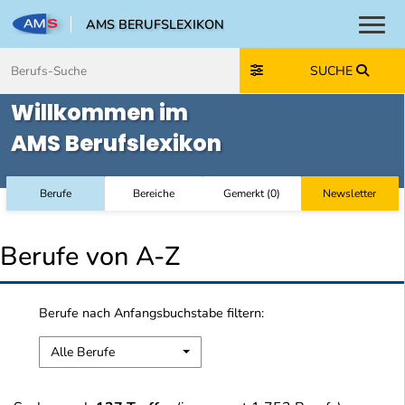
AMS BERUFSLEXIKON
Toggl
Zum Inhalt springen
Zum Navmenü springen
Zur Suche springen
Zur Footer springen
SUCHE
Willkommen im
AMS Berufslexikon
Berufe
Bereiche
Gemerkt
(
0
)
Newsletter
Berufe von A-Z
Berufe nach Anfangsbuchstabe filtern:
Alle Berufe