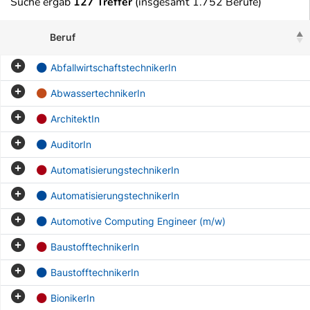
Suche ergab
127 Treffer
(insgesamt 1.752 Berufe)
Beruf
AbfallwirtschaftstechnikerIn
AbwassertechnikerIn
ArchitektIn
AuditorIn
AutomatisierungstechnikerIn
AutomatisierungstechnikerIn
Automotive Computing Engineer (m/w)
BaustofftechnikerIn
BaustofftechnikerIn
BionikerIn