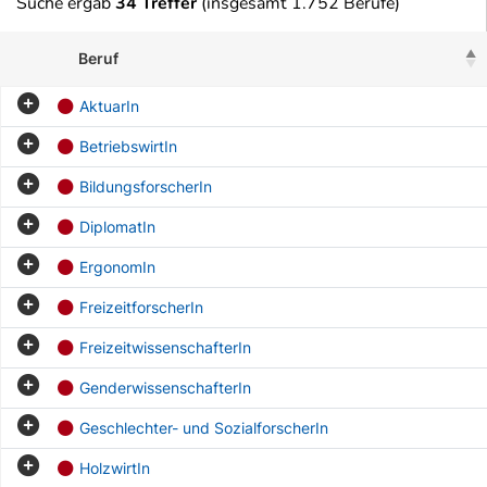
Suche ergab
34 Treffer
(insgesamt 1.752 Berufe)
Beruf
AktuarIn
BetriebswirtIn
BildungsforscherIn
DiplomatIn
ErgonomIn
FreizeitforscherIn
FreizeitwissenschafterIn
GenderwissenschafterIn
Geschlechter- und SozialforscherIn
HolzwirtIn