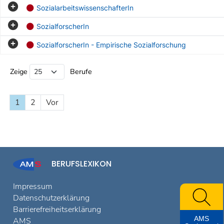
SozialarbeitswissenschafterIn
SozialforscherIn
SozialforscherIn - Empirische Sozialforschung
Beruf Liste
Zeige
Berufe
1
2
Vor
BERUFSLEXIKON
Impressum
Datenschutzerklärung
Barrierefreiheitserklärung
AMS
AMS