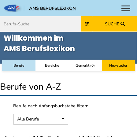
AMS BERUFSLEXIKON
Toggl
Zum Inhalt springen
Zum Navmenü springen
Zur Suche springen
Zur Footer springen
SUCHE
Willkommen im
AMS Berufslexikon
Berufe
Bereiche
Gemerkt
(
0
)
Newsletter
Berufe von A-Z
Berufe nach Anfangsbuchstabe filtern:
Alle Berufe