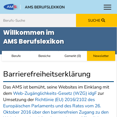
AMS BERUFSLEXIKON
Toggl
Zum Inhalt springen
Zum Navmenü springen
Zur Suche springen
Zur Footer springen
SUCHE
Willkommen im
AMS Berufslexikon
Berufe
Bereiche
Gemerkt
(
0
)
Newsletter
Barrierefreiheitserklärung
Das AMS ist bemüht, seine Websites im Einklang mit
dem
Web-Zugänglichkeits-Gesetz (WZG) idgF
zur
Umsetzung der
Richtlinie (EU) 2016/2102 des
Europäischen Parlaments und des Rates vom 26.
Oktober 2016 über den barrierefreien Zugang zu den