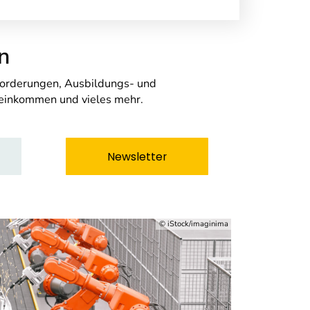
n
nforderungen, Ausbildungs- und
seinkommen und vieles mehr.
Newsletter
© iStock/imaginima
Berufs
Con