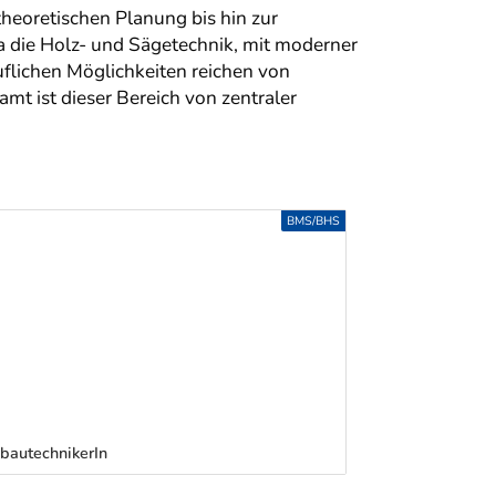
heoretischen Planung bis hin zur
Dieser Bereich
nächster Ber
a die Holz- und Sägetechnik, mit moderner
gesamten Bildu
uflichen Möglichkeiten reichen von
anwendungsori
amt ist dieser Bereich von zentraler
Digitalisierung
rasch wandelnd
methodischer P
Ausgewählte B
BMS/BHS
bautechnikerIn
RichterIn