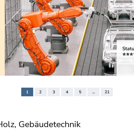
Statu
⭐⭐⭐
1
2
3
4
5
...
21
olz, Gebäudetechnik