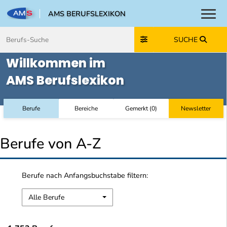
AMS BERUFSLEXIKON
Toggl
Zum Inhalt springen
Zum Navmenü springen
Zur Suche springen
Zur Footer springen
SUCHE
Willkommen im
AMS Berufslexikon
Berufe
Bereiche
Gemerkt
(
0
)
Newsletter
Berufe von A-Z
Berufe nach Anfangsbuchstabe filtern:
Alle Berufe