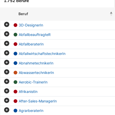
1.752 Berufe
Beruf
3D-DesignerIn
AbfallbeauftragteR
AbfallberaterIn
AbfallwirtschaftstechnikerIn
AbnahmetechnikerIn
AbwassertechnikerIn
Aerobic-TrainerIn
AfrikanistIn
After-Sales-ManagerIn
AgrarberaterIn