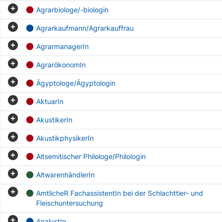
Agrarbiologe/-biologin
Agrarkaufmann/Agrarkauffrau
AgrarmanagerIn
AgrarökonomIn
Ägyptologe/Ägyptologin
AktuarIn
AkustikerIn
AkustikphysikerIn
Altsemitischer Philologe/Philologin
AltwarenhändlerIn
AmtlicheR FachassistentIn bei der Schlachttier- und
Fleischuntersuchung
AnalystIn