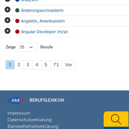
ÄnderungsschneiderIn
AnglistIn, AmerikanistIn
Angular Developer (m/w)
Beruf Liste
Zeige
Berufe
1
2
3
4
5
71
Vor
BERUFSLEXIKON
Impressum
Datenschutzerklärung
Barrierefreiheitserklärung