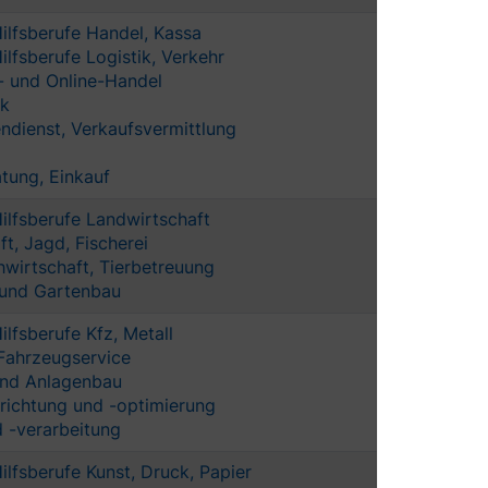
ilfsberufe Handel, Kassa
ilfsberufe Logistik, Verkehr
- und Online-Handel
ik
ndienst, Verkaufsvermittlung
atung, Einkauf
ilfsberufe Landwirtschaft
ft, Jagd, Fischerei
hwirtschaft, Tierbetreuung
 und Gartenbau
ilfsberufe Kfz, Metall
Fahrzeugservice
und Anlagenbau
richtung und -optimierung
d -verarbeitung
ilfsberufe Kunst, Druck, Papier