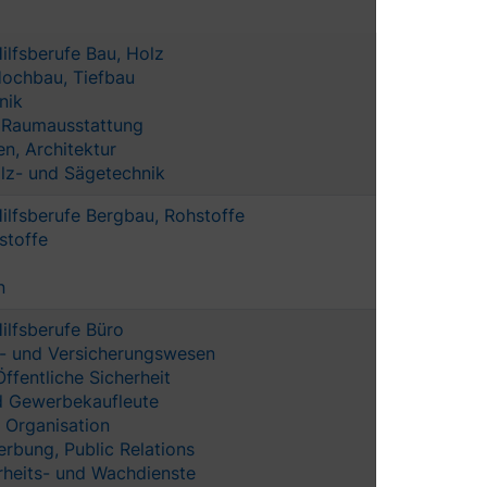
ilfsberufe Bau, Holz
Hochbau, Tiefbau
nik
 Raumausstattung
n, Architektur
olz- und Sägetechnik
ilfsberufe Bergbau, Rohstoffe
stoffe
n
ilfsberufe Büro
z- und Versicherungswesen
ffentliche Sicherheit
nd Gewerbekaufleute
Organisation
rbung, Public Relations
rheits- und Wachdienste