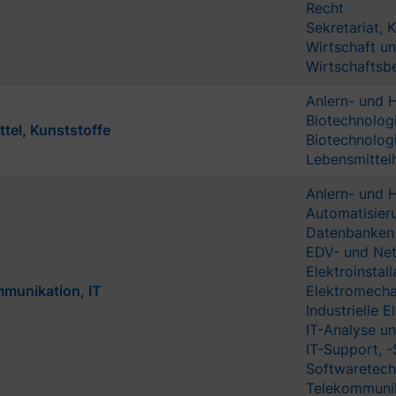
Recht
Sekretariat,
Wirtschaft u
Wirtschaftsb
Anlern- und H
Biotechnolog
tel, Kunststoffe
Biotechnolog
Lebensmittelh
Anlern- und H
Automatisier
Datenbanken
EDV- und Net
Elektroinstall
mmunikation, IT
Elektromecha
Industrielle 
IT-Analyse u
IT-Support, -
Softwaretech
Telekommunik