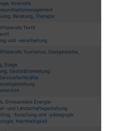
lege, Kosmetik
 Gesundheitsmanagement
uung, Beratung, Therapie
ilfsberufe Textil
extil
ng und -verarbeitung
Hilfsberufe Tourismus, Gastgewerbe,
, Etage
ng, Gaststättenleitung
Servicefachkräfte
eizeitgestaltung
nterricht
ik, Erneuerbare Energie
ur- und Landschaftsgestaltung
ting, -forschung und -pädagogik
logie, Nachhaltigkeit