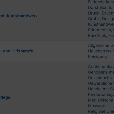
Bildende Kuns
Darstellende 
Druck, Druckv
unst, Kunsthandwerk
Grafik, Desig
Kunsthandwe
Printmedien,
Rundfunk, Fi
Allgemeine un
- und Hilfsberufe
Hausbetreuun
Reinigung
Ärztliche Ber
Gehobene med
Gesundheits
Gewerbliche 
Handel mit G
Kinderpädago
flege
Medizinische 
Massage
Religiöse Die