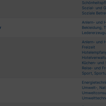
Schönheitspf
Sozial- und
Soziale Betre
Anlern- und H
r
Bekleidung, T
Ledererzeugu
Anlern- und 
Freizeit
Hotelempfang
Hotelverwaltu
Küchen- und 
Reise- und Fr
Sport, Sportu
Energietechn
Umwelt-, Nat
Umweltconsul
Umwelttechno