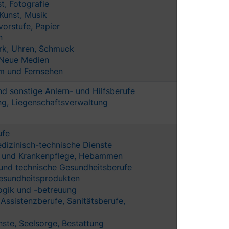
t, Fotografie
Kunst, Musik
orstufe, Papier
n
rk, Uhren, Schmuck
 Neue Medien
lm und Fernsehen
d sonstige Anlern- und Hilfsberufe
g, Liegenschaftsverwaltung
ufe
izinisch-technische Dienste
- und Krankenpflege, Hebammen
und technische Gesundheitsberufe
esundheitsprodukten
gik und -betreuung
Assistenzberufe, Sanitätsberufe,
nste, Seelsorge, Bestattung