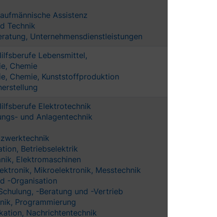
 Kaufmännische Assistenz
nd Technik
eratung, Unternehmensdienstleistungen
ilfsberufe Lebensmittel,
ie, Chemie
ie, Chemie, Kunststoffproduktion
erstellung
ilfsberufe Elektrotechnik
ungs- und Anlagentechnik
zwerktechnik
ation, Betriebselektrik
nik, Elektromaschinen
Elektronik, Mikroelektronik, Messtechnik
nd -Organisation
Schulung, -Beratung und -Vertrieb
nik, Programmierung
ation, Nachrichtentechnik