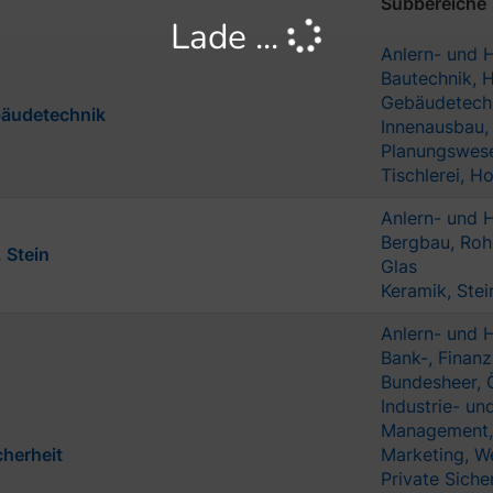
Subbereiche
Lade ...
Anlern- und H
Bautechnik, 
Gebäudetech
bäudetechnik
Innenausbau,
Planungswese
Tischlerei, H
Anlern- und H
Bergbau, Roh
 Stein
Glas
Keramik, Stei
Anlern- und H
Bank-, Finan
Bundesheer, Ö
Industrie- u
Management, 
cherheit
Marketing, We
Private Siche