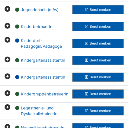
Jugendcoach (m/w)
Beruf
merken
KinderbetreuerIn
Beruf
merken
Kinderdorf-
Beruf
merken
Pädagogin/Pädagoge
KindergartenassistentIn
Beruf
merken
KindergartenassistentIn
Beruf
merken
KindergruppenbetreuerIn
Beruf
merken
Legasthenie- und
Beruf
merken
DyskalkulietrainerIn
NachmittagsbetreuerIn
Beruf
merken