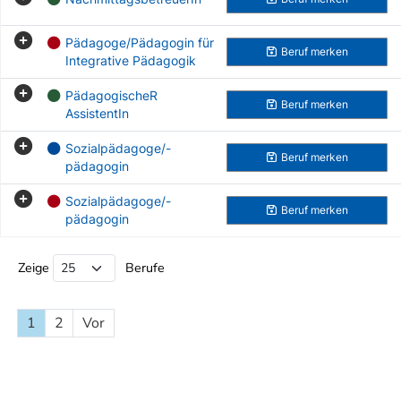
Pädagoge/Pädagogin für
Beruf
merken
Integrative Pädagogik
PädagogischeR
Beruf
merken
AssistentIn
Sozialpädagoge/-
Beruf
merken
pädagogin
Sozialpädagoge/-
Beruf
merken
pädagogin
Beruf Liste
Zeige
Berufe
1
2
Vor