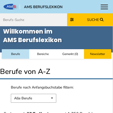
AMS BERUFSLEXIKON
Toggl
Zum Inhalt springen
Zum Navmenü springen
Zur Suche springen
Zur Footer springen
SUCHE
Willkommen im
AMS Berufslexikon
Berufe
Bereiche
Gemerkt
(
0
)
Newsletter
Berufe von A-Z
Berufe nach Anfangsbuchstabe filtern:
Alle Berufe