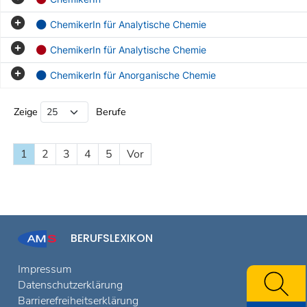
ChemikerIn für Analytische Chemie
ChemikerIn für Analytische Chemie
ChemikerIn für Anorganische Chemie
Beruf Liste
Zeige
Berufe
1
2
3
4
5
Vor
BERUFSLEXIKON
Impressum
Datenschutzerklärung
Barrierefreiheitserklärung