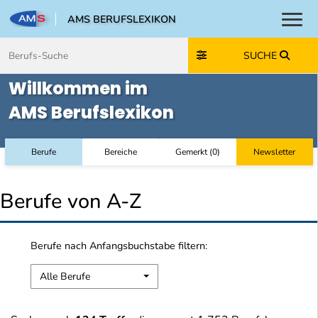
AMS BERUFSLEXIKON
Toggl
Zum Inhalt springen
Zum Navmenü springen
Zur Suche springen
Zur Footer springen
SUCHE
Willkommen im
AMS Berufslexikon
Berufe
Bereiche
Gemerkt
(
0
)
Newsletter
Berufe von A-Z
Berufe nach Anfangsbuchstabe filtern:
Alle Berufe