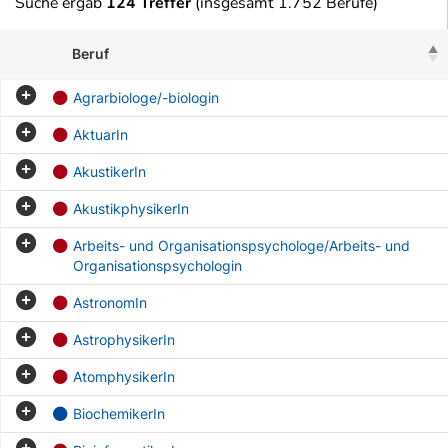
Suche ergab
124 Treffer
(insgesamt 1.752 Berufe)
Beruf
Agrarbiologe/-biologin
AktuarIn
AkustikerIn
AkustikphysikerIn
Arbeits- und Organisationspsychologe/Arbeits- und
Organisationspsychologin
AstronomIn
AstrophysikerIn
AtomphysikerIn
BiochemikerIn