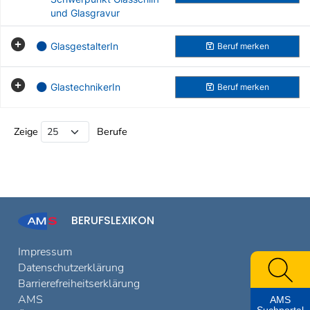
und Glasgravur
GlasgestalterIn
Beruf
merken
GlastechnikerIn
Beruf
merken
Beruf Liste
Zeige
Berufe
BERUFSLEXIKON
Impressum
Datenschutzerklärung
Barrierefreiheitserklärung
AMS
AMS