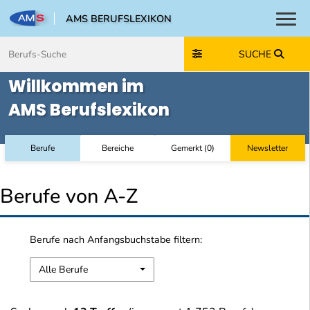
AMS BERUFSLEXIKON
Toggl
Zum Inhalt springen
Zum Navmenü springen
Zur Suche springen
Zur Footer springen
SUCHE
Willkommen im
AMS Berufslexikon
Berufe
Bereiche
Gemerkt
(
0
)
Newsletter
Berufe von A-Z
Berufe nach Anfangsbuchstabe filtern:
Alle Berufe