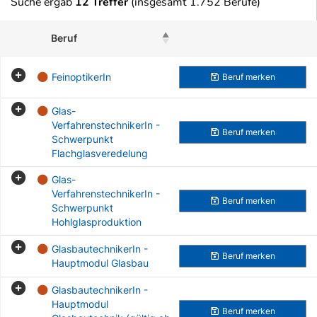
Suche ergab
12 Treffer
(insgesamt 1.752 Berufe)
Beruf
Beruf merken
FeinoptikerIn
Beruf
merken
Glas-
VerfahrenstechnikerIn -
Beruf
merken
Schwerpunkt
Flachglasveredelung
Glas-
VerfahrenstechnikerIn -
Beruf
merken
Schwerpunkt
Hohlglasproduktion
GlasbautechnikerIn -
Beruf
merken
Hauptmodul Glasbau
GlasbautechnikerIn -
Hauptmodul
Beruf
merken