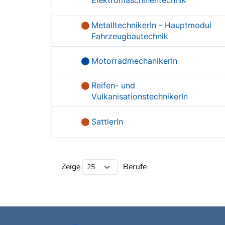
Elektromaschinentechnik
MetalltechnikerIn - Hauptmodul
Fahrzeugbautechnik
MotorradmechanikerIn
Reifen- und
VulkanisationstechnikerIn
SattlerIn
Beruf Liste
Zeige
Berufe