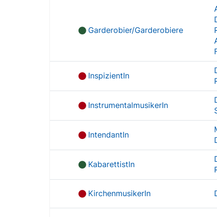
Garderobier/Garderobiere
InspizientIn
InstrumentalmusikerIn
IntendantIn
KabarettistIn
KirchenmusikerIn