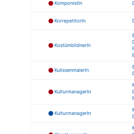
KomponistIn
KorrepetitorIn
KostümbildnerIn
KulissenmalerIn
KulturmanagerIn
KulturmanagerIn