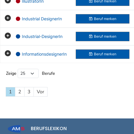
IllustratorIn
Beruf
merken
Industrial DesignerIn
Beruf
merken
Industrial-DesignerIn
Beruf
merken
InformationsdesignerIn
Beruf
merken
Beruf Liste
Zeige
Berufe
1
2
3
Vor
BERUFSLEXIKON