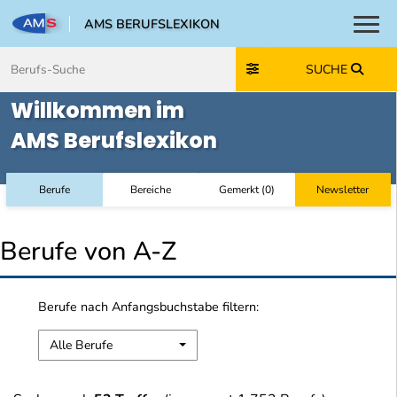
AMS BERUFSLEXIKON
Toggl
Zum Inhalt springen
Zum Navmenü springen
Zur Suche springen
Zur Footer springen
SUCHE
Willkommen im
AMS Berufslexikon
Berufe
Bereiche
Gemerkt
(
0
)
Newsletter
Berufe von A-Z
Berufe nach Anfangsbuchstabe filtern:
Alle Berufe