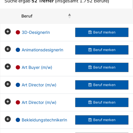
Suche ergab
52 Treffer
(insgesamt 1.752 Berufe)
Beruf
Beruf merken
3D-DesignerIn
Beruf
merken
AnimationsdesignerIn
Beruf
merken
Art Buyer (m/w)
Beruf
merken
Art Director (m/w)
Beruf
merken
Art Director (m/w)
Beruf
merken
BekleidungstechnikerIn
Beruf
merken