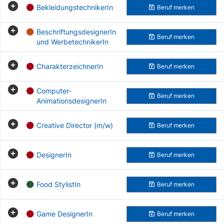
BekleidungstechnikerIn
Beruf
merken
BeschriftungsdesignerIn
Beruf
merken
und WerbetechnikerIn
CharakterzeichnerIn
Beruf
merken
Computer-
Beruf
merken
AnimationsdesignerIn
Creative Director (m/w)
Beruf
merken
DesignerIn
Beruf
merken
Food StylistIn
Beruf
merken
Game DesignerIn
Beruf
merken