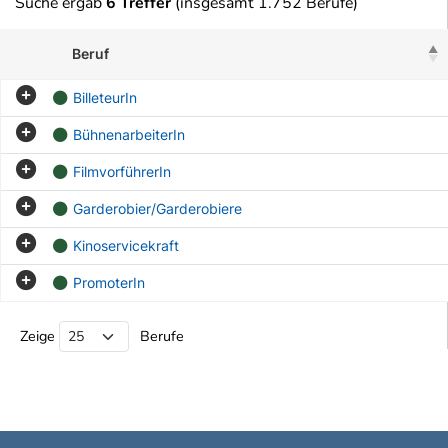
Suche ergab
6 Treffer
(insgesamt 1.752 Berufe)
Beruf
BilleteurIn
BühnenarbeiterIn
FilmvorführerIn
Garderobier/Garderobiere
Kinoservicekraft
PromoterIn
Beruf Liste
Zeige
Berufe