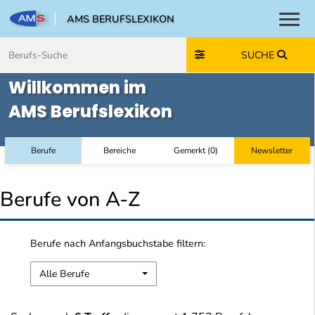
AMS BERUFSLEXIKON
Toggl
Zum Inhalt springen
Zum Navmenü springen
Zur Suche springen
Zur Footer springen
SUCHE
Willkommen im
AMS Berufslexikon
Berufe
Bereiche
Gemerkt
(
0
)
Newsletter
Berufe von A-Z
Berufe nach Anfangsbuchstabe filtern:
Alle Berufe