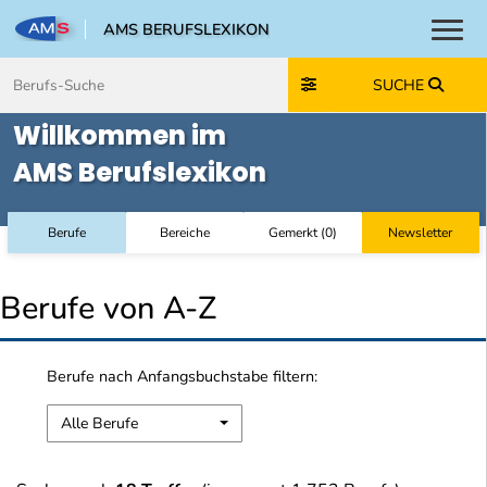
AMS BERUFSLEXIKON
Toggl
Zum Inhalt springen
Zum Navmenü springen
Zur Suche springen
Zur Footer springen
SUCHE
Willkommen im
AMS Berufslexikon
Berufe
Bereiche
Gemerkt
(
0
)
Newsletter
Berufe von A-Z
Berufe nach Anfangsbuchstabe filtern:
Alle Berufe