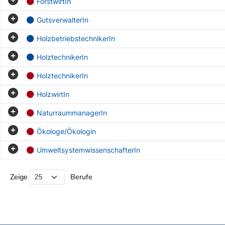
ForstwirtIn
GutsverwalterIn
HolzbetriebstechnikerIn
HolztechnikerIn
HolztechnikerIn
HolzwirtIn
NaturraummanagerIn
Ökologe/Ökologin
UmweltsystemwissenschafterIn
Beruf Liste
Zeige
Berufe