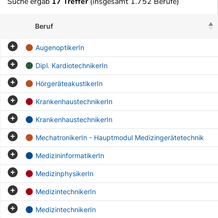
Suche ergab
17 Treffer
(insgesamt 1.752 Berufe)
Beruf
AugenoptikerIn
Dipl. KardiotechnikerIn
HörgeräteakustikerIn
KrankenhaustechnikerIn
KrankenhaustechnikerIn
MechatronikerIn - Hauptmodul Medizingerätetechnik
MedizininformatikerIn
MedizinphysikerIn
MedizintechnikerIn
MedizintechnikerIn