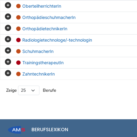
OberteilherrichterIn
OrthopädieschuhmacherIn
OrthopädietechnikerIn
Radiologietechnologe/-technologin
SchuhmacherIn
TrainingstherapeutIn
ZahntechnikerIn
Beruf Liste
Zeige
Berufe
BERUFSLEXIKON