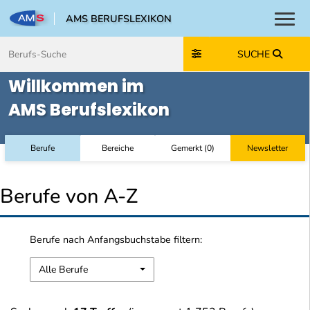
AMS BERUFSLEXIKON
Toggl
Zum Inhalt springen
Zum Navmenü springen
Zur Suche springen
Zur Footer springen
SUCHE
Willkommen im
AMS Berufslexikon
Berufe
Bereiche
Gemerkt
(
0
)
Newsletter
Berufe von A-Z
Berufe nach Anfangsbuchstabe filtern:
Alle Berufe