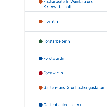
FacharbeiterIn Weinbau und
Kellerwirtschaft
FloristIn
ForstarbeiterIn
ForstwartIn
ForstwirtIn
Garten- und GrünflächengestalterI
GartenbautechnikerIn