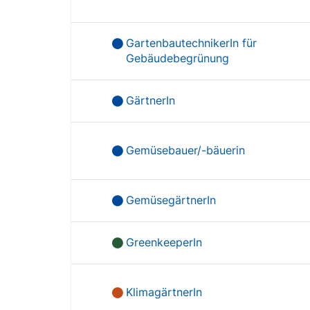
GartenbautechnikerIn für
Gebäudebegrünung
GärtnerIn
Gemüsebauer/-bäuerin
GemüsegärtnerIn
GreenkeeperIn
KlimagärtnerIn