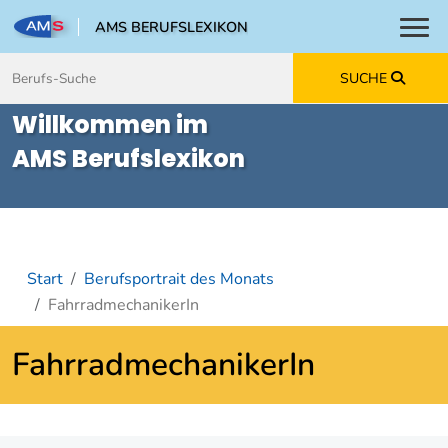
AMS BERUFSLEXIKON
Toggl
Zum Inhalt springen
Zum Navmenü springen
Zur Suche springen
Zur Footer springen
SUCHE
Willkommen im
AMS Berufslexikon
Start
Berufsportrait des Monats
FahrradmechanikerIn
FahrradmechanikerIn